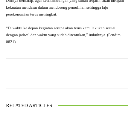
Dirinya berharap, agar kesinambungan yang sudah terjalin, akan menjadi
kekuatan mendasar dalam mendorong pemulihan sehingga laju
perekonomian terus meningkat.
“Di waktu ke depan kegiatan serupa akan terus kami lakukan sesuai
dengan jadwal dan waktu yang sudah ditentukan,” imbuhnya. (Pendim
0821)
Facebook
X
WhatsApp
RELATED ARTICLES