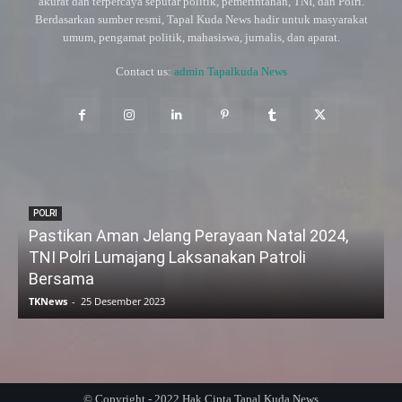
akurat dan terpercaya seputar politik, pemerintahan, TNI, dan Polri.
Berdasarkan sumber resmi, Tapal Kuda News hadir untuk masyarakat
umum, pengamat politik, mahasiswa, jurnalis, dan aparat.
Contact us:
admin Tapalkuda News
POLRI
Pastikan Aman Jelang Perayaan Natal 2024,
TNI Polri Lumajang Laksanakan Patroli
Bersama
TKNews
-
25 Desember 2023
© Copyright - 2022 Hak Cipta Tapal Kuda News