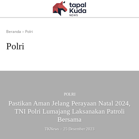
Beranda
Polri
Polri
Ekonomi & Sosial
Kebencanaan
Kesehatan
Olahraga
Pemerintahan
POLRI
Pastikan Aman Jelang Perayaan Natal 2024,
TNI Polri Lumajang Laksanakan Patroli
Bersama
TKNews
-
25 Desember 2023