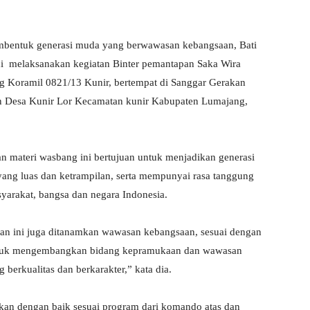
mbentuk generasi muda yang berwawasan kebangsaan, Bati
di melaksanakan kegiatan Binter pemantapan Saka Wira
ng Koramil 0821/13 Kunir, bertempat di Sanggar Gerakan
an Desa Kunir Lor Kecamatan kunir Kabupaten Lumajang,
n materi wasbang ini bertujuan untuk menjadikan generasi
ng luas dan ketrampilan, serta mempunyai rasa tanggung
syarakat, bangsa dan negara Indonesia.
han ini juga ditanamkan wawasan kebangsaan, sesuai dengan
untuk mengembangkan bidang kepramukaan dan wawasan
erkualitas dan berkarakter,” kata dia.
akan dengan baik sesuai program dari komando atas dan