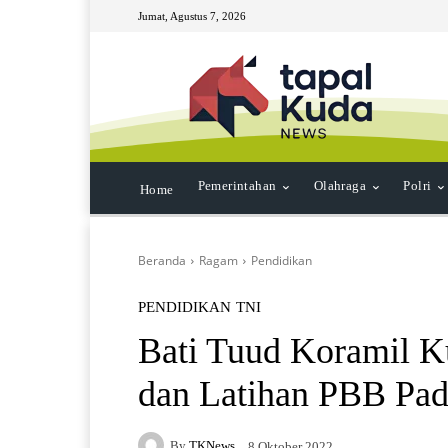
Jumat, Agustus 7, 2026
Pemerintahan
Olahraga
Polri
Home
Beranda
Ragam
Pendidikan
PENDIDIKAN
TNI
Bati Tuud Koramil K
dan Latihan PBB Pad
By
TKNews
8 Oktober 2022