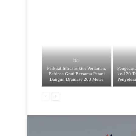
TNI
Perkuat Infrastruktur Pertanian,
Pengecor
Babinsa Grati Bersama Petani
ke-129 Te
Bangun Drainase 200 Meter
Penyelesa