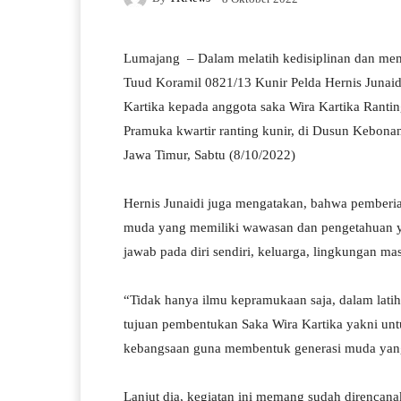
Lumajang – Dalam melatih kedisiplinan dan me
Tuud Koramil 0821/13 Kunir Pelda Hernis Junai
Kartika kepada anggota saka Wira Kartika Ranti
Pramuka kwartir ranting kunir, di Dusun Kebon
Jawa Timur, Sabtu (8/10/2022)
Hernis Junaidi juga mengatakan, bahwa pemberia
muda yang memiliki wawasan dan pengetahuan ya
jawab pada diri sendiri, keluarga, lingkungan ma
“Tidak hanya ilmu kepramukaan saja, dalam lati
tujuan pembentukan Saka Wira Kartika yakni 
kebangsaan guna membentuk generasi muda yang b
Lanjut dia, kegiatan ini memang sudah direncan