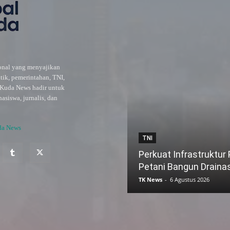
ional yang menyajikan
itik, pemerintahan, TNI,
l Kuda News hadir untuk
siswa, jurnalis, dan
da News
TNI
Perkuat Infrastruktur
Petani Bangun Draina
TK News
-
6 Agustus 2026