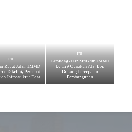
TNI
TNI
Pembongkaran Struktur TMMD
an Rabat Jalan TMMD
ke-129 Gunakan Alat Bor,
rus Dikebut, Percepat
Dukung Percepatan
ian Infrastruktur Desa
Pembangunan