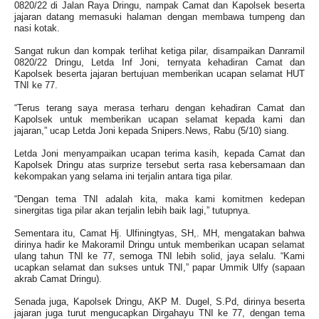
0820/22 di Jalan Raya Dringu, nampak Camat dan Kapolsek beserta
jajaran datang memasuki halaman dengan membawa tumpeng dan
nasi kotak.
Sangat rukun dan kompak terlihat ketiga pilar, disampaikan Danramil
0820/22 Dringu, Letda Inf Joni, ternyata kehadiran Camat dan
Kapolsek beserta jajaran bertujuan memberikan ucapan selamat HUT
TNI ke 77.
“Terus terang saya merasa terharu dengan kehadiran Camat dan
Kapolsek untuk memberikan ucapan selamat kepada kami dan
jajaran,” ucap Letda Joni kepada Snipers.News, Rabu (5/10) siang.
Letda Joni menyampaikan ucapan terima kasih, kepada Camat dan
Kapolsek Dringu atas surprize tersebut serta rasa kebersamaan dan
kekompakan yang selama ini terjalin antara tiga pilar.
“Dengan tema TNI adalah kita, maka kami komitmen kedepan
sinergitas tiga pilar akan terjalin lebih baik lagi,” tutupnya.
Sementara itu, Camat Hj. Ulfiningtyas, SH,. MH, mengatakan bahwa
dirinya hadir ke Makoramil Dringu untuk memberikan ucapan selamat
ulang tahun TNI ke 77, semoga TNI lebih solid, jaya selalu. “Kami
ucapkan selamat dan sukses untuk TNI,” papar Ummik Ulfy (sapaan
akrab Camat Dringu).
Senada juga, Kapolsek Dringu, AKP M. Dugel, S.Pd, dirinya beserta
jajaran juga turut mengucapkan Dirgahayu TNI ke 77, dengan tema