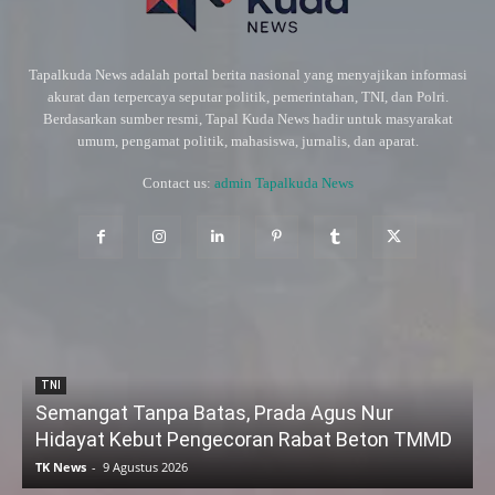
Tapalkuda News adalah portal berita nasional yang menyajikan informasi
akurat dan terpercaya seputar politik, pemerintahan, TNI, dan Polri.
Berdasarkan sumber resmi, Tapal Kuda News hadir untuk masyarakat
umum, pengamat politik, mahasiswa, jurnalis, dan aparat.
Contact us:
admin Tapalkuda News
TNI
Semangat Tanpa Batas, Prada Agus Nur
Hidayat Kebut Pengecoran Rabat Beton TMMD
TK News
-
9 Agustus 2026