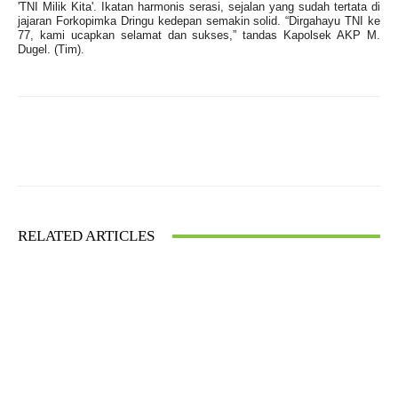
'TNI Milik Kita'. Ikatan harmonis serasi, sejalan yang sudah tertata di
jajaran Forkopimka Dringu kedepan semakin solid. “Dirgahayu TNI ke
77, kami ucapkan selamat dan sukses,” tandas Kapolsek AKP M.
Dugel. (Tim).
Facebook
X
WhatsApp
RELATED ARTICLES