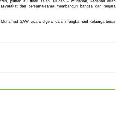
ntren, pilihan itu tidak salah. Mudah – mudahan, kedepan akan
masyarakat dan bersama-sama membangun bangsa dan negara
bi Muhamad SAW, acara digelar dalam rangka haul keluarga besar
X
WhatsApp