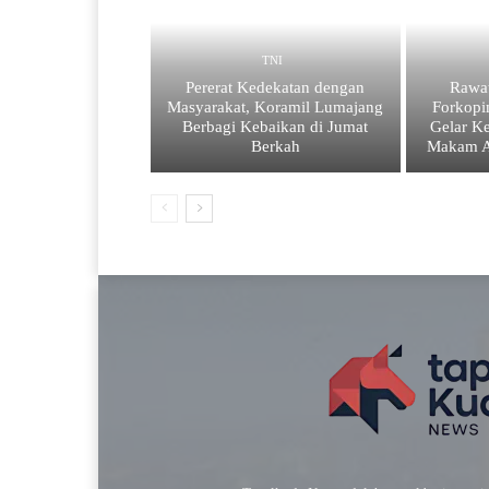
TNI
Pererat Kedekatan dengan
Rawat
Masyarakat, Koramil Lumajang
Forkop
Berbagi Kebaikan di Jumat
Gelar Ke
Berkah
Makam A