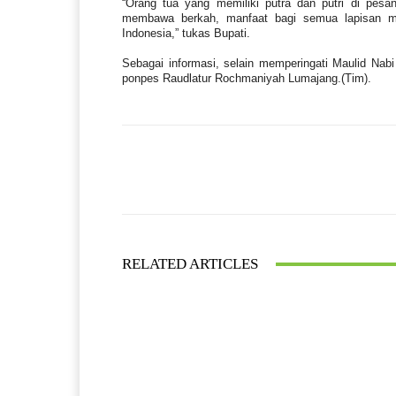
“Orang tua yang memiliki putra dan putri di pesa
membawa berkah, manfaat bagi semua lapisan 
Indonesia,” tukas Bupati.
Sebagai informasi, selain memperingati Maulid Na
ponpes Raudlatur Rochmaniyah Lumajang.(Tim).
Facebook
Bagikan
RELATED ARTICLES