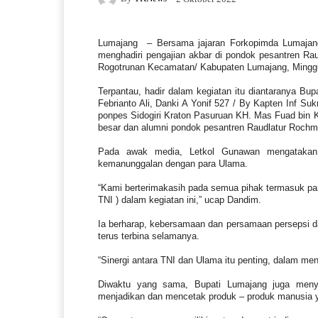
Lumajang
– Bersama jajaran Forkopimda Lumajan
menghadiri pengajian akbar di pondok pesantren Ra
Rogotrunan Kecamatan/ Kabupaten Lumajang, Minggu
Terpantau, hadir dalam kegiatan itu diantaranya B
Febrianto Ali, Danki A Yonif 527 / By Kapten Inf 
ponpes Sidogiri Kraton Pasuruan KH. Mas Fuad bin 
besar dan alumni pondok pesantren Raudlatur Rochm
Pada awak media, Letkol Gunawan mengatakan 
kemanunggalan dengan para Ulama.
“Kami berterimakasih pada semua pihak termasuk pa
TNI ) dalam kegiatan ini,” ucap Dandim.
Ia berharap, kebersamaan dan persamaan persepsi 
terus terbina selamanya.
“Sinergi antara TNI dan Ulama itu penting, dalam me
Diwaktu yang sama, Bupati Lumajang juga meny
menjadikan dan mencetak produk – produk manusia ya