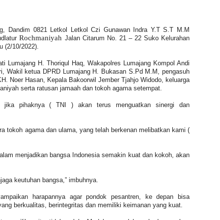
g, Dandim 0821 Letkol Letkol Czi Gunawan Indra Y.T S.T M.M
Rochmaniyah
udlatur
Jalan Citarum No. 21 – 22 Suko Kelurahan
 (2/10/2022).
upati Lumajang H. Thoriqul Haq, Wakapolres Lumajang Kompol Andi
Sukri, Wakil ketua DPRD Lumajang H. Bukasan S.Pd M.M, pengasuh
KH. Noer Hasan, Kepala Bakoorwil Jember Tjahjo Widodo, keluarga
aniyah serta ratusan jamaah dan tokoh agama setempat.
jika pihaknya ( TNI ) akan terus menguatkan sinergi dan
ra tokoh agama dan ulama, yang telah berkenan melibatkan kami (
dalam menjadikan bangsa Indonesia semakin kuat dan kokoh, akan
njaga keutuhan bangsa,” imbuhnya.
ampaikan harapannya agar pondok pesantren, ke depan bisa
ng berkualitas, berintegritas dan memiliki keimanan yang kuat.