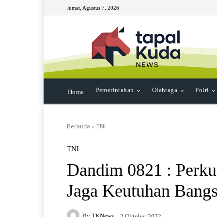
Jumat, Agustus 7, 2026
Pemerintahan
Olahraga
Polri
Home
Beranda
TNI
TNI
Dandim 0821 : Perku
Jaga Keutuhan Bang
By
TKNews
2 Oktober 2022