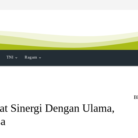
TNI
Ragam
B
at Sinergi Dengan Ulama,
sa