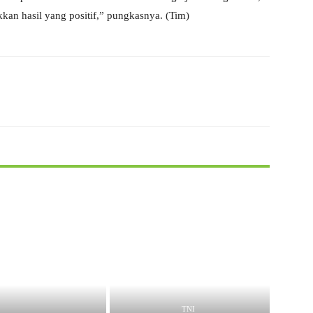
an hasil yang positif,” pungkasnya. (Tim)
X
WhatsApp
TNI