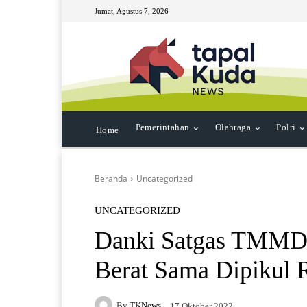
Jumat, Agustus 7, 2026
Pemerintahan
Olahraga
Polri
Home
Beranda
Uncategorized
UNCATEGORIZED
Danki Satgas TMMD
Berat Sama Dipikul 
By
TKNews
17 Oktober 2022