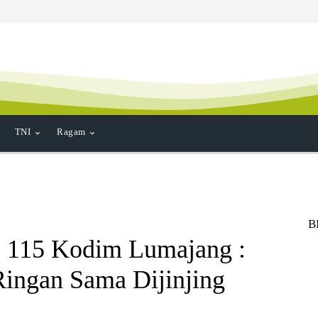
TNI
Ragam
B
 115 Kodim Lumajang :
Ringan Sama Dijinjing