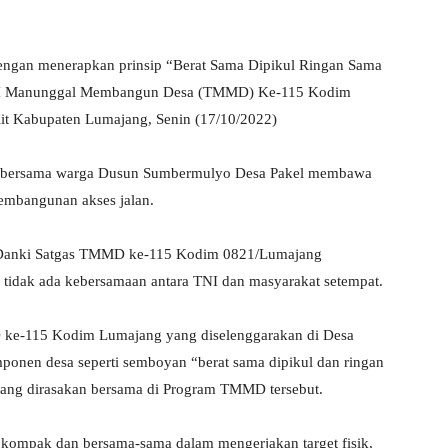
gan menerapkan prinsip “Berat Sama Dipikul Ringan Sama
s TNI Manunggal Membangun Desa (TMMD) Ke-115 Kodim
it Kabupaten Lumajang, Senin (17/10/2022)
as bersama warga Dusun Sumbermulyo Desa Pakel membawa
mbangunan akses jalan.
 Danki Satgas TMMD ke-115 Kodim 0821/Lumajang
ka tidak ada kebersamaan antara TNI dan masyarakat setempat.
 ke-115 Kodim Lumajang yang diselenggarakan di Desa
onen desa seperti semboyan “berat sama dipikul dan ringan
enang dirasakan bersama di Program TMMD tersebut.
 kompak dan bersama-sama dalam mengerjakan target fisik,