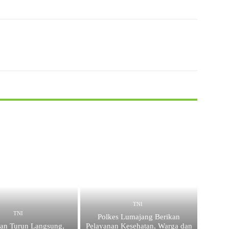
X
WhatsApp
TNI
TNI
Polkes Lumajang Berikan
an Turun Langsung,
Pelayanan Kesehatan, Warga dan