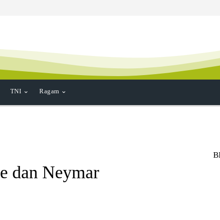
TNI
Ragam
B
e dan Neymar