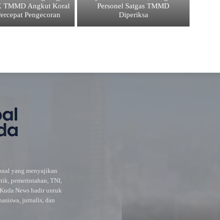
K TMMD Angkut Koral
Personel Satgas TMMD
Percepat Pengecoran
Diperiksa
ional yang menyajikan
itik, pemerintahan, TNI,
l Kuda News hadir untuk
siswa, jurnalis, dan