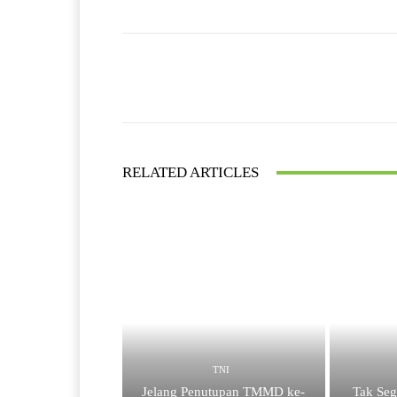
Facebook
Bagikan
RELATED ARTICLES
TNI
Jelang Penutupan TMMD ke-
Tak Seg