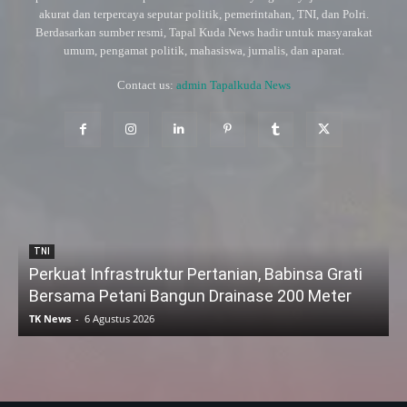
akurat dan terpercaya seputar politik, pemerintahan, TNI, dan Polri.
Berdasarkan sumber resmi, Tapal Kuda News hadir untuk masyarakat
umum, pengamat politik, mahasiswa, jurnalis, dan aparat.
Contact us:
admin Tapalkuda News
TNI
Perkuat Infrastruktur Pertanian, Babinsa Grati
Bersama Petani Bangun Drainase 200 Meter
TK News
-
6 Agustus 2026