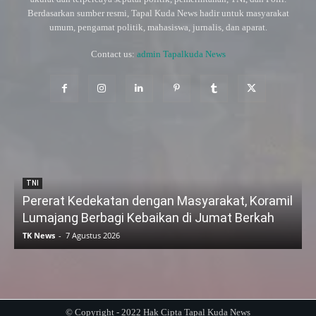
Berdasarkan sumber resmi, Tapal Kuda News hadir untuk masyarakat
umum, pengamat politik, mahasiswa, jurnalis, dan aparat.
Contact us:
admin Tapalkuda News
TNI
Pererat Kedekatan dengan Masyarakat, Koramil
Lumajang Berbagi Kebaikan di Jumat Berkah
TK News
-
7 Agustus 2026
© Copyright - 2022 Hak Cipta Tapal Kuda News