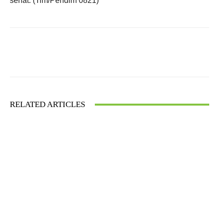
sehat. (
Tim/
Pendim 0821)
Facebook
X
WhatsApp
RELATED ARTICLES