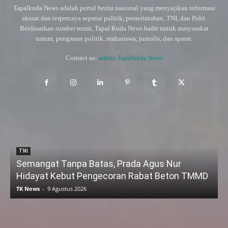
Tapalkuda News adalah portal berita nasional yang menyajikan informasi
akurat dan terpercaya seputar politik, pemerintahan, TNI, dan Polri.
Berdasarkan sumber resmi, Tapal Kuda News hadir untuk masyarakat
umum, pengamat politik, mahasiswa, jurnalis, dan aparat.
Contact us:
admin Tapalkuda News
TNI
Semangat Tanpa Batas, Prada Agus Nur
Hidayat Kebut Pengecoran Rabat Beton TMMD
TK News
-
9 Agustus 2026