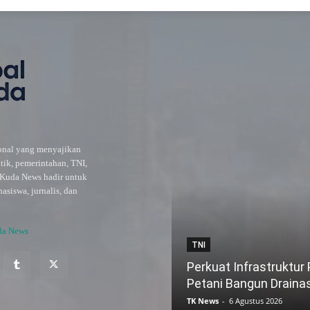
ional yang menyajikan
itik, pemerintahan, TNI,
l Kuda News hadir untuk
siswa, jurnalis, dan
da News
TNI
Perkuat Infrastruktur
Petani Bangun Draina
TK News
-
6 Agustus 2026