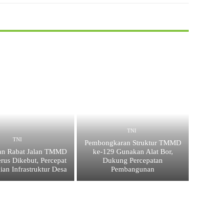
TNI
TNI
Pembongkaran Struktur TMMD
an Rabat Jalan TMMD
ke-129 Gunakan Alat Bor,
rus Dikebut, Percepat
Dukung Percepatan
ian Infrastruktur Desa
Pembangunan