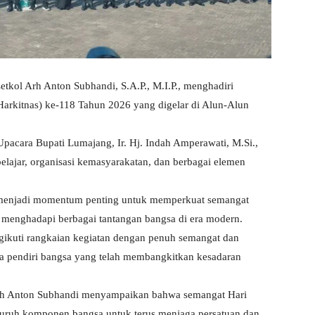
ol Arh Anton Subhandi, S.A.P., M.I.P., menghadiri
Harkitnas) ke-118 Tahun 2026 yang digelar di Alun-Alun
pacara Bupati Lumajang, Ir. Hj. Indah Amperawati, M.Si.,
pelajar, organisasi kemasyarakatan, dan berbagai elemen
i menjadi momentum penting untuk memperkuat semangat
 menghadapi berbagai tantangan bangsa di era modern.
gikuti rangkaian kegiatan dengan penuh semangat dan
ara pendiri bangsa yang telah membangkitkan kesadaran
rh Anton Subhandi menyampaikan bahwa semangat Hari
luruh komponen bangsa untuk terus menjaga persatuan dan