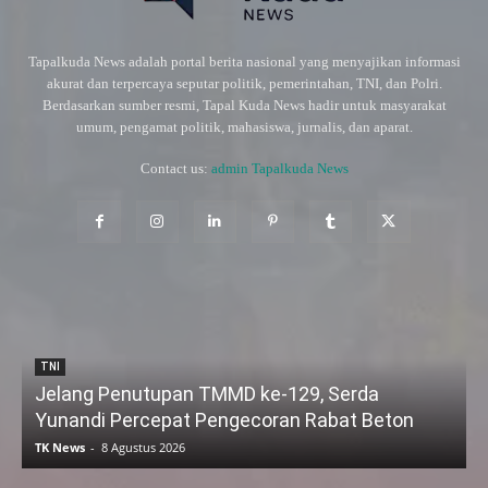
Tapalkuda News adalah portal berita nasional yang menyajikan informasi
akurat dan terpercaya seputar politik, pemerintahan, TNI, dan Polri.
Berdasarkan sumber resmi, Tapal Kuda News hadir untuk masyarakat
umum, pengamat politik, mahasiswa, jurnalis, dan aparat.
Contact us:
admin Tapalkuda News
TNI
Jelang Penutupan TMMD ke-129, Serda
Yunandi Percepat Pengecoran Rabat Beton
TK News
-
8 Agustus 2026