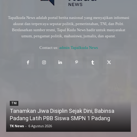
Tapalkuda News adalah portal berita nasional yang menyajikan informasi
akurat dan terpercaya seputar politik, pemerintahan, TNI, dan Polri.
Berdasarkan sumber resmi, Tapal Kuda News hadir untuk masyarakat
umum, pengamat politik, mahasiswa, jurnalis, dan aparat.
Contact us:
admin Tapalkuda News
TNI
Tanamkan Jiwa Disiplin Sejak Dini, Babinsa
Padang Latih PBB Siswa SMPN 1 Padang
TK News
-
6 Agustus 2026