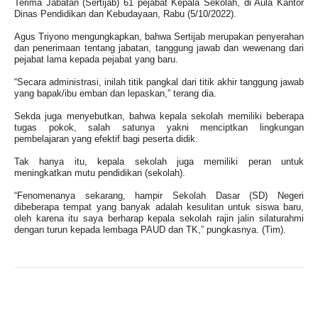
Terima Jabatan (Sertijab) 61 pejabat Kepala Sekolah, di Aula Kantor
Dinas Pendidikan dan Kebudayaan, Rabu (5/10/2022).
Agus Triyono mengungkapkan, bahwa Sertijab merupakan penyerahan
dan penerimaan tentang jabatan, tanggung jawab dan wewenang dari
pejabat lama kepada pejabat yang baru.
“Secara administrasi, inilah titik pangkal dari titik akhir tanggung jawab
yang bapak/ibu emban dan lepaskan,” terang dia.
Sekda juga menyebutkan, bahwa kepala sekolah memiliki beberapa
tugas pokok, salah satunya yakni menciptkan lingkungan
pembelajaran yang efektif bagi peserta didik.
Tak hanya itu, kepala sekolah juga memiliki peran untuk
meningkatkan mutu pendidikan (sekolah).
“Fenomenanya sekarang, hampir Sekolah Dasar (SD) Negeri
dibeberapa tempat yang banyak adalah kesulitan untuk siswa baru,
oleh karena itu saya berharap kepala sekolah rajin jalin silaturahmi
dengan turun kepada lembaga PAUD dan TK,” pungkasnya. (Tim).
Facebook
X
WhatsApp