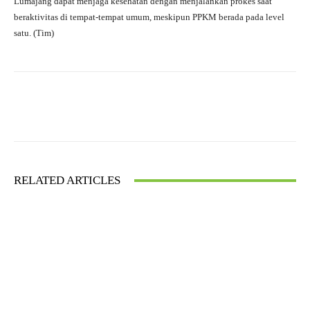
Lumajang dapat menjaga kesehatan dengan menjalankan prokes saat
beraktivitas di tempat-tempat umum, meskipun PPKM berada pada level
satu. (Tim)
Facebook
X
WhatsApp
RELATED ARTICLES