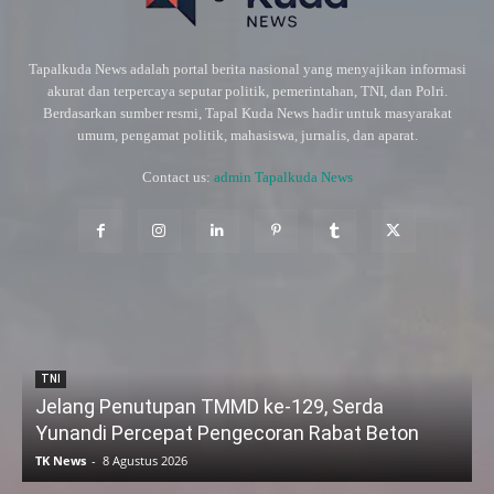
Tapalkuda News adalah portal berita nasional yang menyajikan informasi
akurat dan terpercaya seputar politik, pemerintahan, TNI, dan Polri.
Berdasarkan sumber resmi, Tapal Kuda News hadir untuk masyarakat
umum, pengamat politik, mahasiswa, jurnalis, dan aparat.
Contact us:
admin Tapalkuda News
TNI
Jelang Penutupan TMMD ke-129, Serda
Yunandi Percepat Pengecoran Rabat Beton
TK News
-
8 Agustus 2026