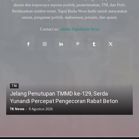
akurat dan terpercaya seputar politik, pemerintahan, TNI, dan Polri.
Berdasarkan sumber resmi, Tapal Kuda News hadir untuk masyarakat
umum, pengamat politik, mahasiswa, jurnalis, dan aparat.
Contact us:
admin Tapalkuda News
TNI
Jelang Penutupan TMMD ke-129, Serda
Yunandi Percepat Pengecoran Rabat Beton
TK News
-
8 Agustus 2026