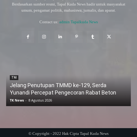
Berdasarkan sumber resmi, Tapal Kuda News hadir untuk masyarakat
umum, pengamat politik, mahasiswa, jurnalis, dan aparat.
Contact us:
admin Tapalkuda News
TNI
Jelang Penutupan TMMD ke-129, Serda
Yunandi Percepat Pengecoran Rabat Beton
TK News
-
8 Agustus 2026
© Copyright - 2022 Hak Cipta Tapal Kuda News