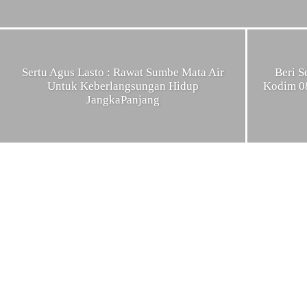
Sertu Agus Lasto : Rawat Sumbe Mata Air
Beri S
Untuk Keberlangsungan Hidup
Kodim 08
JangkaPanjang