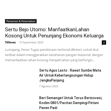
Pertanian & Peternakan
Sertu Bejo Utomo: ManfaatkanLahan
Kosong Untuk Penunjang Ekonomi Keluarga
TKNews
-
10 September 2023
0
Lumajang, Peran Tugas pembinaan teritorial (Binter) untuk ikut
terlibat dalam menggerakkan ketahanan pangan Nasional, dengan
memanfaatkan lahan kosong menjadi lahan yang berfungsi...
Sertu Agus Lasto : Rawat Sumbe Mata
Air Untuk Keberlangsungan Hidup
JangkaPanjang
7 Agustus 2023
Beri Semangat Untuk Terus Berinovasi,
Kodim 0801/Pacitan Dampingi Petani
Panen Padi