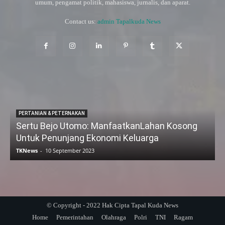
umum, pengamat politik, mahasiswa, jurnalis, dan aparat.
Contact us:
admin Tapalkuda News
PERTANIAN & PETERNAKAN
Sertu Bejo Utomo: ManfaatkanLahan Kosong
Untuk Penunjang Ekonomi Keluarga
TKNews
-
10 September 2023
© Copyright - 2022 Hak Cipta Tapal Kuda News
Home
Pemerintahan
Olahraga
Polri
TNI
Ragam