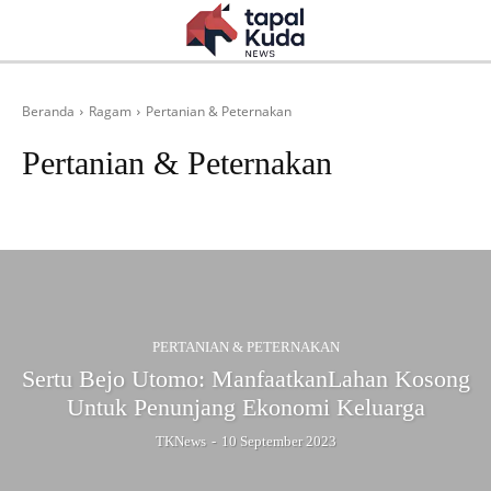
Beranda
Ragam
Pertanian & Peternakan
Pertanian & Peternakan
Ekonomi & Sosial
Kebencanaan
Kesehatan
Pendidikan
PERTANIAN & PETERNAKAN
Sertu Bejo Utomo: ManfaatkanLahan Kosong
Untuk Penunjang Ekonomi Keluarga
TKNews
-
10 September 2023