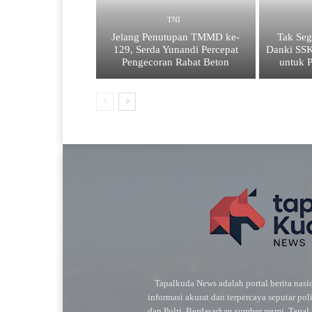
TNI
Jelang Penutupan TMMD ke-
Tak Seg
129, Serda Yunandi Percepat
Danki SS
Pengecoran Rabat Beton
untuk 
Tapalkuda News adalah portal berita nas
informasi akurat dan terpercaya seputar pol
dan Polri. Berdasarkan sumber resmi, Tapa