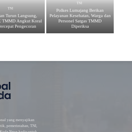
TNI
TNI
Polkes Lumajang Berikan
an Turun Langsung,
Pelayanan Kesehatan, Warga dan
K TMMD Angkut Koral
Personel Satgas TMMD
Percepat Pengecoran
Diperiksa
ional yang menyajikan
itik, pemerintahan, TNI,
l Kuda News hadir untuk