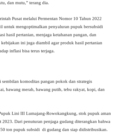
ktu, dan mutu,” terang dia.
erintah Pusat melalui Permentan Nomor 10 Tahun 2022
bil untuk mengoptimalkan penyaluran pupuk bersubsidi
si hasil pertanian, menjaga ketahanan pangan, dan
ebijakan ini juga diambil agar produk hasil pertanian
ap inflasi bisa terus terjaga.
i sembilan komoditas pangan pokok dan strategis
bai, bawang merah, bawang putih, tebu rakyat, kopi, dan
Pupuk Lini III Lumajang-Rowokangkung, stok pupuk aman
t 2023. Dari penuturan penjaga gudang diterangkan bahwa
0 ton pupuk subsidi di gudang dan siap didistribusikan.