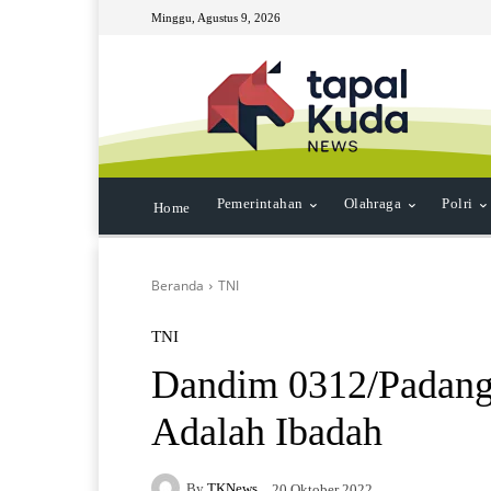
Minggu, Agustus 9, 2026
Pemerintahan
Olahraga
Polri
Home
Beranda
TNI
TNI
Dandim 0312/Padang 
Adalah Ibadah
By
TKNews
20 Oktober 2022