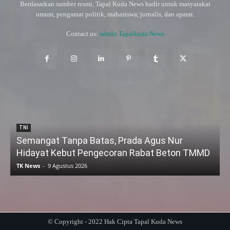
Berdasarkan sumber resmi, Tapal Kuda News hadir untuk masyarakat
umum, pengamat politik, mahasiswa, jurnalis, dan aparat.
Contact us:
admin Tapalkuda News
TNI
Semangat Tanpa Batas, Prada Agus Nur
Hidayat Kebut Pengecoran Rabat Beton TMMD
TK News
-
9 Agustus 2026
© Copyright - 2022 Hak Cipta Tapal Kuda News