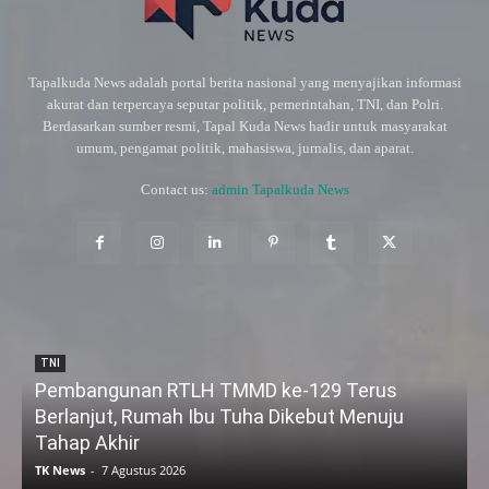
Tapalkuda News adalah portal berita nasional yang menyajikan informasi
akurat dan terpercaya seputar politik, pemerintahan, TNI, dan Polri.
Berdasarkan sumber resmi, Tapal Kuda News hadir untuk masyarakat
umum, pengamat politik, mahasiswa, jurnalis, dan aparat.
Contact us:
admin Tapalkuda News
TNI
Pembangunan RTLH TMMD ke-129 Terus
Berlanjut, Rumah Ibu Tuha Dikebut Menuju
Tahap Akhir
TK News
-
7 Agustus 2026