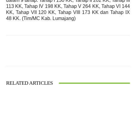
dalam 9 tahap. Tahap I 130 KK, Tahap II 202 KK, Tahap III
113 KK, Tahap IV 198 KK, Tahap V 264 KK, Tahap VI 144
KK, Tahap VII 120 KK, Tahap VIII 173 KK dan Tahap IX
48 KK. (
Tim/
MC Kab. Lumajang)
Facebook
X
WhatsApp
RELATED ARTICLES